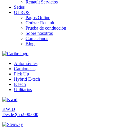
Renault Servicios
Sedes
OTROS
Pagos Online
Cotizar Renault
Prueba de conducción
Sobre nosotros
Contactanos
Blog
Automóviles
Camionetas
Pick Up
Hybrid E-tech
E-tech
Utilitarios
KWID
Desde $55.990.000