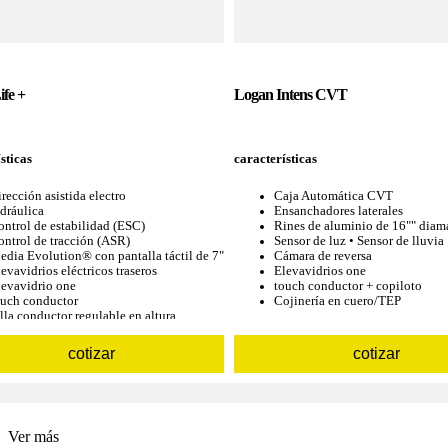
fe +
Logan Intens CVT
sticas
características
rección asistida electro
Caja Automática CVT
dráulica
Ensanchadores laterales
ontrol de estabilidad (ESC)
Rines de aluminio de 16"" diam
ontrol de tracción (ASR)
Sensor de luz • Sensor de lluvia
edia Evolution® con pantalla táctil de 7""
Cámara de reversa
evavidrios eléctricos traseros
Elevavidrios one
levavidrio one
touch conductor + copiloto
ouch conductor
Cojinería en cuero/TEP
lla conductor regulable en altura
cotizar
cotizar
Ver más