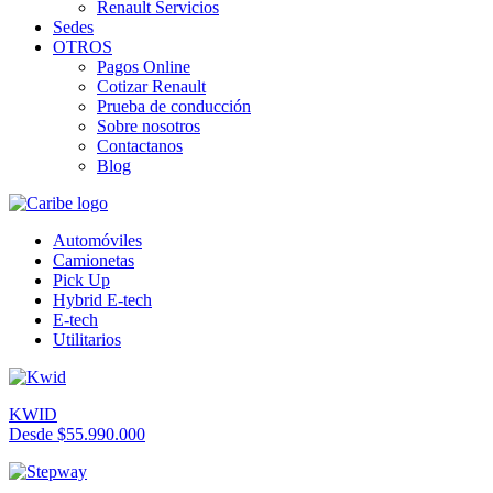
Renault Servicios
Sedes
OTROS
Pagos Online
Cotizar Renault
Prueba de conducción
Sobre nosotros
Contactanos
Blog
Automóviles
Camionetas
Pick Up
Hybrid E-tech
E-tech
Utilitarios
KWID
Desde $55.990.000