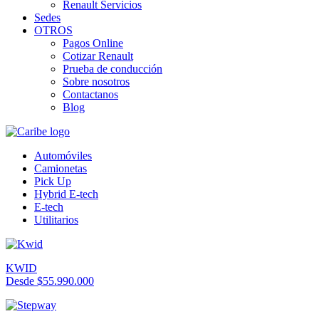
Renault Servicios
Sedes
OTROS
Pagos Online
Cotizar Renault
Prueba de conducción
Sobre nosotros
Contactanos
Blog
Automóviles
Camionetas
Pick Up
Hybrid E-tech
E-tech
Utilitarios
KWID
Desde $55.990.000