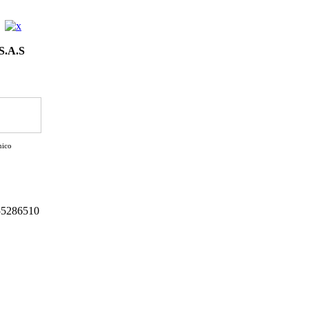
 S.A.S
nico
155286510