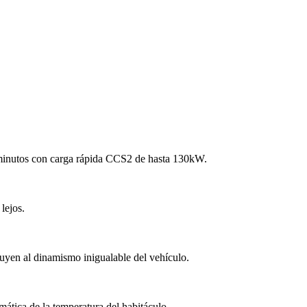
 minutos con carga rápida CCS2 de hasta 130kW.
lejos.
buyen al dinamismo inigualable del vehículo.
ática de la temperatura del habitáculo