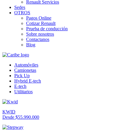
Renault Servicios
Sedes
OTROS
Pagos Online
Cotizar Renault
Prueba de conducción
Sobre nosotros
Contactanos
Blog
Automóviles
Camionetas
Pick Up
Hybrid E-tech
E-tech
Utilitarios
KWID
Desde $55.990.000