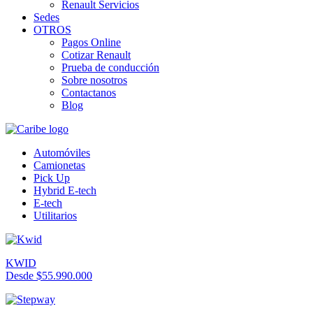
Renault Servicios
Sedes
OTROS
Pagos Online
Cotizar Renault
Prueba de conducción
Sobre nosotros
Contactanos
Blog
Automóviles
Camionetas
Pick Up
Hybrid E-tech
E-tech
Utilitarios
KWID
Desde $55.990.000