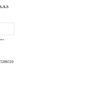
 S.A.S
nico
155286510