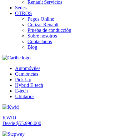
Renault Servicios
Sedes
OTROS
Pagos Online
Cotizar Renault
Prueba de conducción
Sobre nosotros
Contactanos
Blog
Automóviles
Camionetas
Pick Up
Hybrid E-tech
E-tech
Utilitarios
KWID
Desde $55.990.000