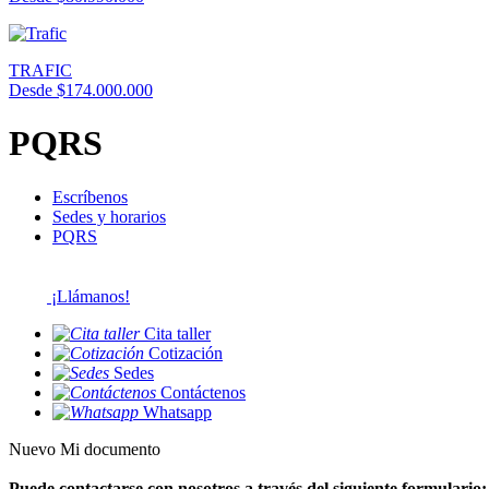
TRAFIC
Desde $174.000.000
PQRS
Escríbenos
Sedes y horarios
PQRS
¡Llámanos!
Cita taller
Cotización
Sedes
Contáctenos
Whatsapp
Nuevo Mi documento
Puede contactarse con nosotros a través del siguiente formulario: