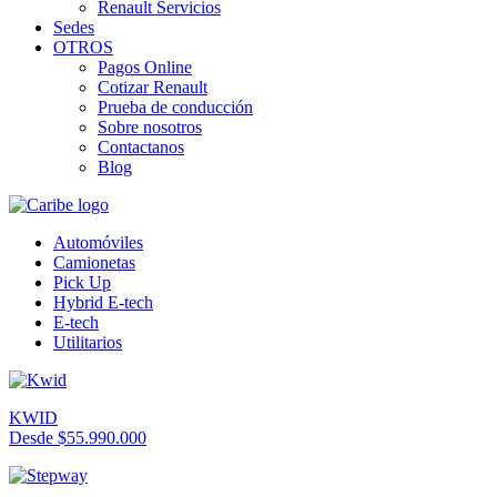
Renault Servicios
Sedes
OTROS
Pagos Online
Cotizar Renault
Prueba de conducción
Sobre nosotros
Contactanos
Blog
Automóviles
Camionetas
Pick Up
Hybrid E-tech
E-tech
Utilitarios
KWID
Desde $55.990.000